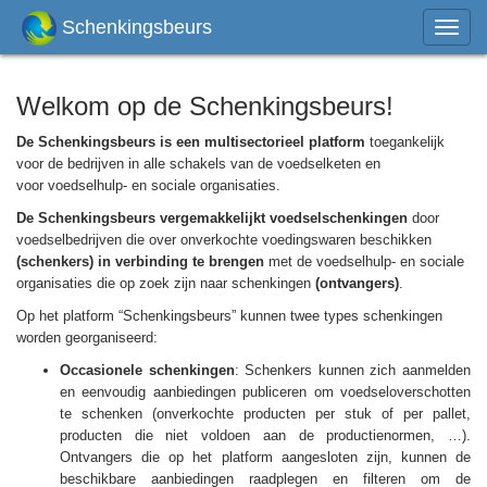
Schenkingsbeurs
Menu
op
het
scher
Welkom op de Schenkingsbeurs!
tonen
/
De Schenkingsbeurs is een multisectorieel platform
toegankelijk
verber
voor de bedrijven in alle schakels van de voedselketen en
voor voedselhulp- en sociale organisaties.
De Schenkingsbeurs
vergemakkelijkt voedselschenkingen
door
voedselbedrijven die over onverkochte voedingswaren beschikken
(schenkers) in verbinding te brengen
met de voedselhulp- en sociale
organisaties die op zoek zijn naar schenkingen
(ontvangers)
.
Op het platform “Schenkingsbeurs” kunnen twee types schenkingen
worden georganiseerd:
Occasionele schenkingen
: Schenkers kunnen zich aanmelden
en eenvoudig aanbiedingen publiceren om voedseloverschotten
te schenken (onverkochte producten per stuk of per pallet,
producten die niet voldoen aan de productienormen, …).
Ontvangers die op het platform aangesloten zijn, kunnen de
beschikbare aanbiedingen raadplegen en filteren om de